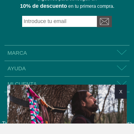
10% de descuento
en tu primera compra.
MARCA
AYUDA
MI CUENTA
X
© 2026 The Arctic Bay.
Tienda de calcetines con dibujos originales estampados para
hombre y mujeres